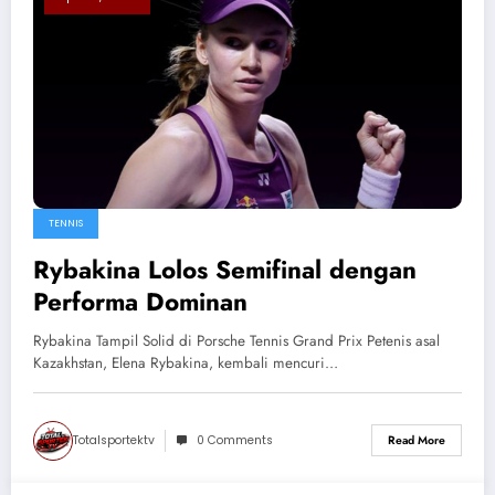
TENNIS
Rybakina Lolos Semifinal dengan
Performa Dominan
Rybakina Tampil Solid di Porsche Tennis Grand Prix Petenis asal
Kazakhstan, Elena Rybakina, kembali mencuri…
Totalsportektv
0 Comments
Read More